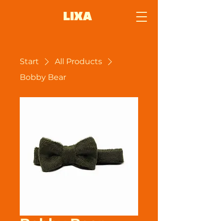
LIXA
Start
All Products
Bobby Bear