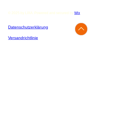
© 2025 by LIXA. Powered and secured by
Wix
Datenschutzerklärung
Versandrichtlinie
Allgemeine Geschäftsbedingungen
Kontaktanfrage
Vorname
*
Nachname
*