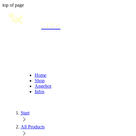
top of page
LIXA
Home
Shop
Angebot
Infos
Start
All Products