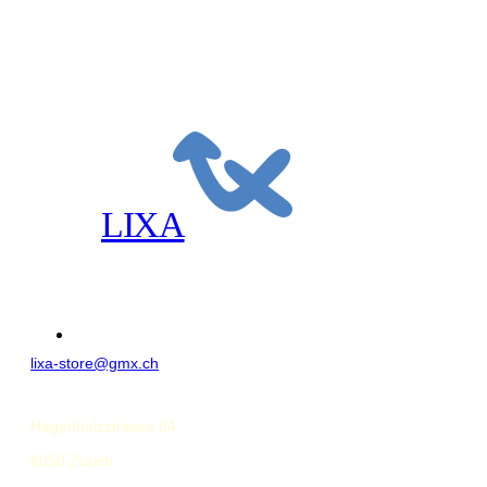
Fliege an alle Kragenweiten perfekt
anpassbar. Der Fliegenkörper liegt
frei im Steg, somit kann auch beim
Öffnen des obersten Hemdknopfes
der Fliegenkörper etwas gedreht
werden und bleibt weiterhin sauber
ausgerichtet.
LIXA
lixa-store@gmx.ch
Hagenholzstrasse 84
8050 Zürich