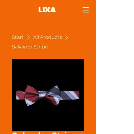
LIXA
Start
All Products
Salvador Stripe