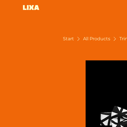
LIXA
Start
All Products
Tri