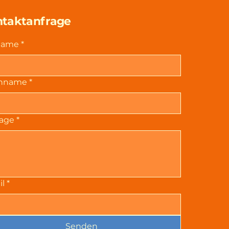
taktanfrage
name
*
hname
*
rage
*
l
*
Senden