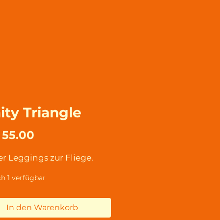
nity Triangle
Preis
 55.00
r Leggings zur Fliege.
h 1 verfügbar
In den Warenkorb